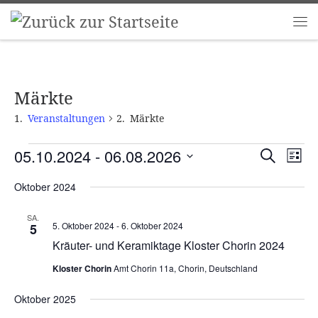
Zum Inhalt springen
Me
Märkte
Veranstaltungen
Märkte
Veranstaltungen
V
V
05.10.2024
 - 
06.08.2026
S
L
e
e
u
D
i
r
r
c
Oktober 2024
a
s
a
a
t
h
t
n
u
n
e
SA.
e
s
m
5. Oktober 2024
-
6. Oktober 2024
5
s
w
t
Kräuter- und Keramiktage Kloster Chorin 2024
t
ä
a
h
a
Kloster Chorin
Amt Chorin 11a, Chorin, Deutschland
l
l
l
t
e
t
Oktober 2025
u
n
u
n
.