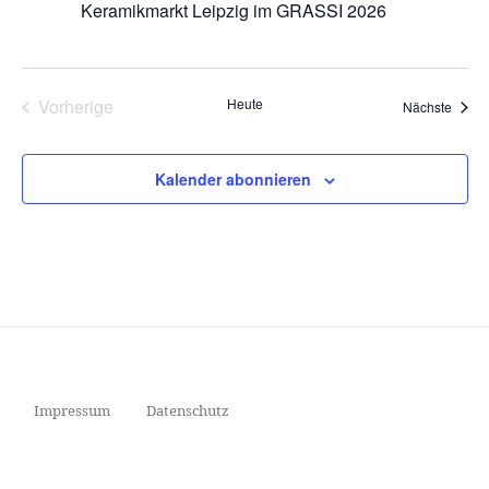
e
Keramikmarkt Leipzig im GRASSI 2026
n
,
N
Vorherige
Heute
Veran
a
Nächste
Veranstaltungen
v
i
Kalender abonnieren
g
a
t
i
o
n
Impressum
Datenschutz