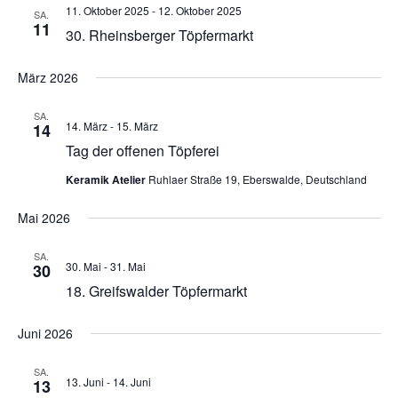
11. Oktober 2025
-
12. Oktober 2025
g
SA.
n
11
A
30. Rheinsberger Töpfermarkt
g
n
e
s
März 2026
n
i
S
c
SA.
u
h
14. März
-
15. März
14
c
t
Tag der offenen Töpferei
h
e
e
Keramik Atelier
Ruhlaer Straße 19, Eberswalde, Deutschland
n
u
-
Mai 2026
N
n
a
d
v
SA.
A
30. Mai
-
31. Mai
30
i
n
18. Greifswalder Töpfermarkt
g
s
a
i
t
Juni 2026
c
i
h
o
SA.
13. Juni
-
14. Juni
13
t
n